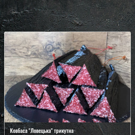
Ковбаса "Ловецька" трикутна